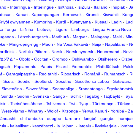
kano
-
Interlingua
-
Interlingue
-
IsiXhosa
-
IsiZulu
-
Italiano
-
Iñupiak
-
Ja
dusun
-
Kanuri
-
Kapampangan
-
Kernowek
-
Kirundi
-
Kiswahili
-
Kong
Kriyòl gwiyannen
-
Kumoring
-
Kurdî
-
Kwanyama
-
Kʋsaal
-
Ladin
-
Lad
ka-Tonga
-
Li Niha
-
Lietuvių
-
Ligure
-
Limburgs
-
Lingua Franca Nova
uganda
-
Lëtzebuergesch
-
Madhurâ
-
Magyar
-
Malagasy
-
Malti
-
Min
oke
-
Mìng-dĕ̤ng-ngṳ̄
-
Māori
-
Na Vosa Vakaviti
-
Naijá
-
Napulitano
-
N
ordfriisk
-
Norfuk / Pitkern
-
Norsk
-
Norsk nynorsk
-
Nouormand
-
Novia
ᓀᐦᐃᔭᐍᐏᐣ
-
Obolo
-
Occitan
-
Oromoo
-
Oshiwambo
-
Otsiherero
-
Oʻzbe
ngcah
-
Papiamentu
-
Patois
-
Picard
-
Piemontèis
-
Plattdüütsch
-
Polsk
af
-
Qaraqalpaqsha
-
Reo tahiti
-
Ripoarisch
-
Română
-
Rumantsch
-
R
-
Scots
-
Seediq
-
Seeltersk
-
Sesotho
-
Sesotho sa Leboa
-
Setswana
-
Slovenčina
-
Slovenščina
-
Soomaaliga
-
Sranantongo
-
Srpskohrvatski
-
Sunda
-
Suomi
-
Svenska
-
Sängö
-
Taclḥit
-
Tagalog
-
Taqbaylit
-
Taya
isin
-
Tsetsêhestâhese
-
Tshivenda
-
Twi
-
Tyap
-
Türkmençe
-
Türkçe
-
West-Vlams
-
Winaray
-
Wolof
-
Xitsonga
-
Yerwa Kanuri
-
Yorùbá
-
Za
ãneashti
-
chiTumbuka
-
eʋegbe
-
farefare
-
fɔ̀ngbè
-
gungbe
-
hornjos
wula
-
kalaallisut
-
kaszëbsczi
-
la .lojban.
-
latgaļu
-
livvinkarjala
-
lomba