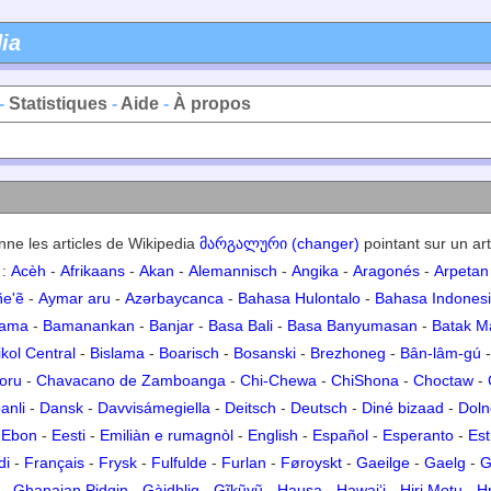
ia
-
Statistiques
-
Aide
-
À propos
ne les articles de Wikipedia
მარგალური (changer)
pointant sur un art
 :
Acèh
-
Afrikaans
-
Akan
-
Alemannisch
-
Angika
-
Aragonés
-
Arpetan
ñe'ẽ
-
Aymar aru
-
Azərbaycanca
-
Bahasa Hulontalo
-
Bahasa Indones
Sama
-
Bamanankan
-
Banjar
-
Basa Bali
-
Basa Banyumasan
-
Batak M
ikol Central
-
Bislama
-
Boarisch
-
Bosanski
-
Brezhoneg
-
Bân-lâm-gú
oru
-
Chavacano de Zamboanga
-
Chi-Chewa
-
ChiShona
-
Choctaw
-
anli
-
Dansk
-
Davvisámegiella
-
Deitsch
-
Deutsch
-
Diné bizaad
-
Doln
-
Ebon
-
Eesti
-
Emiliàn e rumagnòl
-
English
-
Español
-
Esperanto
-
Es
di
-
Français
-
Frysk
-
Fulfulde
-
Furlan
-
Føroyskt
-
Gaeilge
-
Gaelg
-
G
-
Ghanaian Pidgin
-
Gàidhlig
-
Gĩkũyũ
-
Hausa
-
Hawaiʻi
-
Hiri Motu
-
Hr