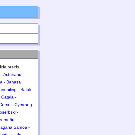
icle précis.
-
Asturianu
-
ia
-
Bahasa
andailing
-
Batak
-
Català
-
Corsu
-
Cymraeg
oserbski
-
tremeñu
-
agana Samoa
-
vatski
-
Ido
-