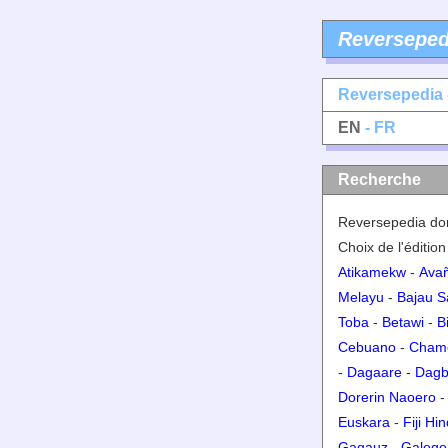
Reverseped
Reversepedia 
EN
- FR
Recherche
Reversepedia don
Choix de l'édition
Atikamekw
-
Ava
Melayu
-
Bajau 
Toba
-
Betawi
-
B
Cebuano
-
Cham
-
Dagaare
-
Dagb
Dorerin Naoero
Euskara
-
Fiji Hin
Gagauz
-
Galego