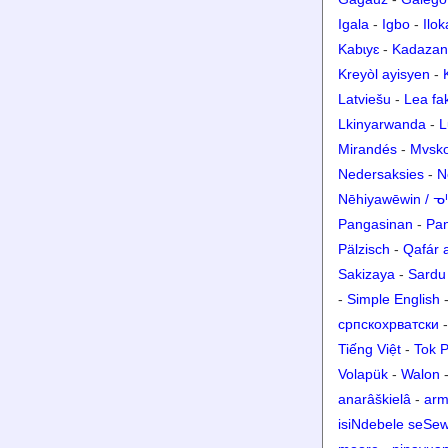
Igala
-
Igbo
-
Ilo
Kabɩyɛ
-
Kadazan
Kreyòl ayisyen
-
Latviešu
-
Lea fa
Lkinyarwanda
-
L
Mirandés
-
Mvsk
Nedersaksies
-
N
Nēhiyawēwin / 
Pangasinan
-
Pa
Pälzisch
-
Qafár 
Sakizaya
-
Sardu
-
Simple English
српскохрватски
Tiếng Việt
-
Tok P
Volapük
-
Walon
anarâškielâ
-
arm
isiNdebele seSe