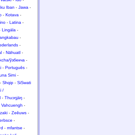
ku Iban
-
Jawa
-
o
-
Kotava
-
ino
-
Latina
-
-
Lingála
-
angkabau
-
ederlands
-
l
-
Nāhuatl
-
kcha/ўзбекча
-
i
-
Português
-
una Simi
-
-
Shqip
-
SiSwati
 /
l
-
Thuɔŋjäŋ
-
-
Vahcuengh
-
zaki
-
Zeêuws
-
erbsce
-
rd
-
mfantse
-