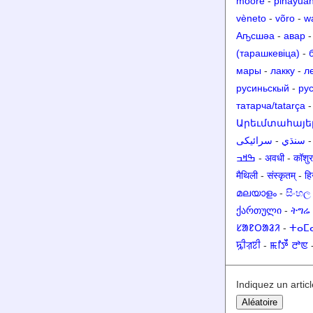
moore
-
pinayua
vèneto
-
võro
-
w
Аҧсшәа
-
авар
(тарашкевіца)
-
мары
-
лакку
-
л
русиньскый
-
ру
татарча/tatarça
Արեւմտահայե
سرائیکی
-
سنڌي
ߒߞߏ
-
अवधी
-
मैथिली
-
संस्कृतम्
-
हिन
മലയാളം
-
සිංහල
ქართული
-
ትግሬ
ᱥᱟᱱᱛᱟᱲᱤ
-
ⵜⴰⵎ
ꠍꠤꠟꠐꠤ
-
ꯃꯤꯇꯩ ꯂꯣꯟ
Indiquez un articl