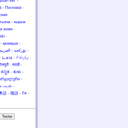
psän kel’
-
ά
-
Ποντιακά
-
ская
гызча
-
кырык
м коми
-
ski
-
-
қазақша
-
العربية
-
تۆرکجه
-
-
ܐܪܡܝܐ
-
ދިވެހިބަސް
-
ोजपुरी
-
मराठी
-
-
ಕನ್ನಡ
-
ತುಳು
-
არგალური
-
ᨔ ᨕᨘᨁᨗ
-
粵語
-
贛語
-
ꆇꉙ
-