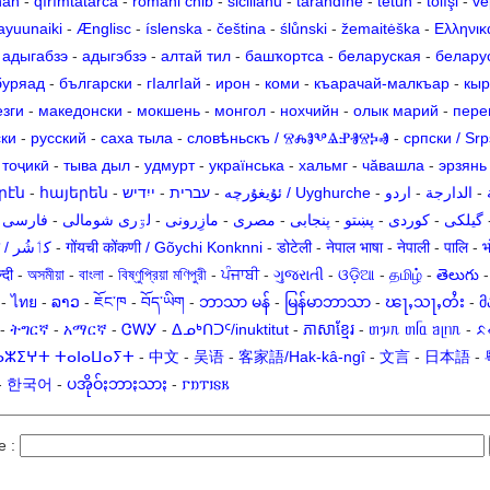
nan
-
qırımtatarca
-
romani čhib
-
sicilianu
-
tarandíne
-
tetun
-
tolışi
-
ve
ayuunaiki
-
Ænglisc
-
íslenska
-
čeština
-
ślůnski
-
žemaitėška
-
Ελληνικ
-
адыгабзэ
-
адыгэбзэ
-
алтай тил
-
башҡортса
-
беларуская
-
белару
буряад
-
български
-
гӀалгӀай
-
ирон
-
коми
-
къарачай-малкъар
-
кыр
езги
-
македонски
-
мокшень
-
монгол
-
нохчийн
-
олык марий
-
пере
ски
-
русский
-
саха тыла
-
словѣньскъ / ⰔⰎⰑⰂⰡⰐⰠⰔⰍⰟ
-
српски / Srp
-
тоҷикӣ
-
тыва дыл
-
удмурт
-
українська
-
хальмг
-
чӑвашла
-
эрзянь
րէն
-
հայերեն
-
ייִדיש
-
עברית
-
ئۇيغۇرچە / Uyghurche
-
اردو
-
الدارجة
-
-
فارسی
-
لۊری شومالی
-
مازِرونی
-
مصرى
-
پنجابی
-
پښتو
-
کوردی
-
گیلکی
कॉशुर / کٲشُر
-
गोंयची कोंकणी / Gõychi Konknni
-
डोटेली
-
नेपाल भाषा
-
नेपाली
-
पालि
-
भ
्दी
-
অসমীয়া
-
বাংলা
-
বিষ্ণুপ্রিয়া মণিপুরী
-
ਪੰਜਾਬੀ
-
ગુજરાતી
-
ଓଡ଼ିଆ
-
தமிழ்
-
తెలుగు
-
ไทย
-
ລາວ
-
ཇོང་ཁ
-
བོད་ཡིག
-
ဘာသာ မန်
-
မြန်မာဘာသာ
-
ၽႃႇသႃႇတႆး
-
მ
-
ትግርኛ
-
አማርኛ
-
ᏣᎳᎩ
-
ᐃᓄᒃᑎᑐᑦ/inuktitut
-
ភាសាខ្មែរ
-
ᥖᥭᥰ ᥖᥬᥲ ᥑᥨᥒᥰ
-
ᨅ
ⴰⵣⵉⵖⵜ ⵜⴰⵏⴰⵡⴰⵢⵜ
-
中文
-
吴语
-
客家語/Hak-kâ-ngî
-
文言
-
日本語
-
-
한국어
-
ပအိုဝ်ႏဘာႏသာႏ
-
𐌲𐌿𐍄𐌹𐍃𐌺
e :