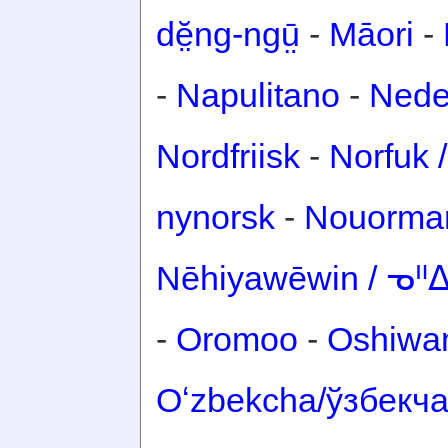
dĕ̤ng-ngṳ̄
-
Māori
-
-
Napulitano
-
Nede
Nordfriisk
-
Norfuk /
nynorsk
-
Nouorma
Nēhiyawēwin / ᓀ
-
Oromoo
-
Oshiwa
Oʻzbekcha/ўзбекч