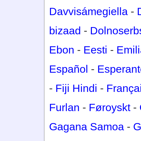
Davvisámegiella
-
bizaad
-
Dolnoserb
Ebon
-
Eesti
-
Emil
Español
-
Esperant
-
Fiji Hindi
-
França
Furlan
-
Føroyskt
-
Gagana Samoa
-
G