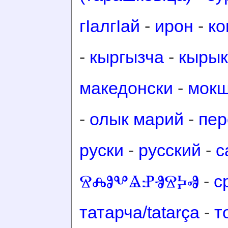
гӀалгӀай
-
ирон
-
ко
-
кыргызча
-
кырык
македонски
-
мок
-
олык марий
-
пер
руски
-
русский
-
с
ⰔⰎⰑⰂⰡⰐⰠⰔⰍⰟ
-
с
татарча/tatarça
-
т