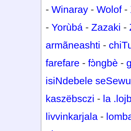
-
Winaray
-
Wolof
-
-
Yorùbá
-
Zazaki
-
armãneashti
-
chiT
farefare
-
fɔ̀ngbè
-
isiNdebele seSewu
kaszëbsczi
-
la .loj
livvinkarjala
-
lomb