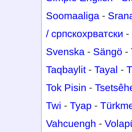
Soomaaliga
-
Sran
/ српскохрватски
-
Svenska
-
Sängö
-
Taqbaylit
-
Tayal
-
T
Tok Pisin
-
Tsetsêh
Twi
-
Tyap
-
Türkm
Vahcuengh
-
Volap