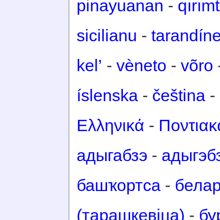
pinayuanan
-
qırım
sicilianu
-
tarandín
kel’
-
vèneto
-
võro
íslenska
-
čeština
-
Ελληνικά
-
Ποντιακ
адыгабзэ
-
адыгэб
башҡортса
-
белар
(тарашкевіца)
-
бу