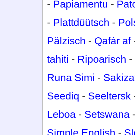
-
Papiamentu
-
Pat
-
Plattdüütsch
-
Pol
Pälzisch
-
Qafár af
tahiti
-
Ripoarisch
-
Runa Simi
-
Sakiza
Seediq
-
Seeltersk
Leboa
-
Setswana
Simple English
-
Sl