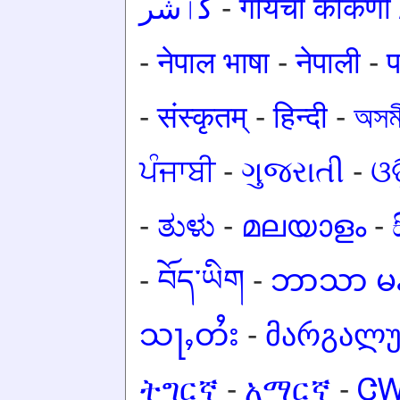
کٲشُر
-
गोंयची कोंकण
-
नेपाल भाषा
-
नेपाली
-
प
-
संस्कृतम्
-
हिन्दी
-
অসমী
ਪੰਜਾਬੀ
-
ગુજરાતી
-
ଓଡ
-
ತುಳು
-
മലയാളം
-
-
བོད་ཡིག
-
ဘာသာ မန
သႃႇတႆး
-
მარგალ
ትግርኛ
-
አማርኛ
-
Ꮳ