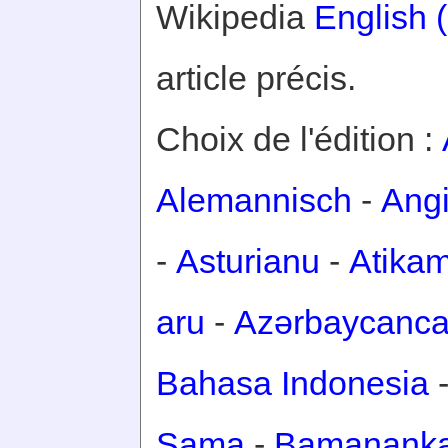
Wikipedia
English 
article précis.
Choix de l'édition :
Alemannisch
-
Ang
-
Asturianu
-
Atika
aru
-
Azərbaycanc
Bahasa Indonesia
Sama
-
Bamanank