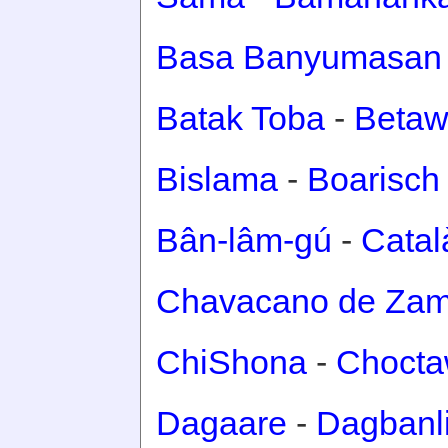
Basa Banyumasan
Batak Toba
-
Betaw
Bislama
-
Boarisch
Bân-lâm-gú
-
Catal
Chavacano de Za
ChiShona
-
Choct
Dagaare
-
Dagbanl