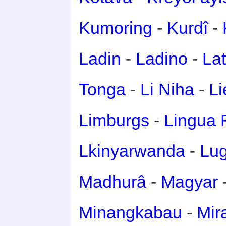
Kumoring
-
Kurdî
-
Ladin
-
Ladino
-
Lat
Tonga
-
Li Niha
-
Li
Limburgs
-
Lingua 
Lkinyarwanda
-
Lu
Madhurâ
-
Magyar
Minangkabau
-
Mir