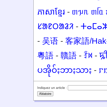
ភាសាខ្មែរ
-
ᥖᥭᥰ ᥖᥬᥲ 
ᱥᱟᱱᱛᱟᱲᱤ
-
ⵜⴰⵎⴰⵣ
-
吴语
-
客家語/Hak-
粵語
-
贛語
-
ꆇꉙ
-
ꠍ
ပအိုဝ်ႏဘာႏသာႏ
-
𐌲
Indiquez un article :