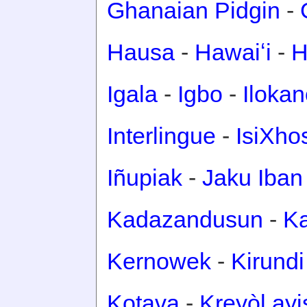
Ghanaian Pidgin
-
Hausa
-
Hawaiʻi
-
H
Igala
-
Igbo
-
Iloka
Interlingue
-
IsiXho
Iñupiak
-
Jaku Iban
Kadazandusun
-
Ka
Kernowek
-
Kirundi
Kotava
-
Kreyòl ay