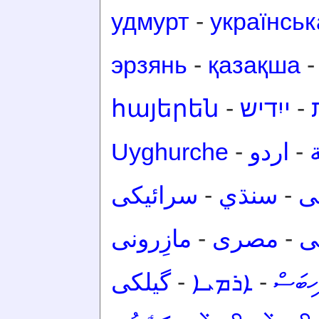
удмурт
-
українськ
эрзянь
-
қазақша
հայերեն
-
ייִדיש
-
Uyghurche
-
اردو
-
سرائیکی
-
سنڌي
-
ی
مازِرونی
-
مصرى
-
ی
گیلکی
-
ܐܪܡܝܐ
-
ހިބަސް