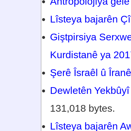
Antropolojiya gelê
Lîsteya bajarên Ç
Giştpirsiya Serx
Kurdistanê ya 20
Şerê Îsraêl û Îran
Dewletên Yekbûyî
131,018 bytes.
Lîsteya bajarên Aw