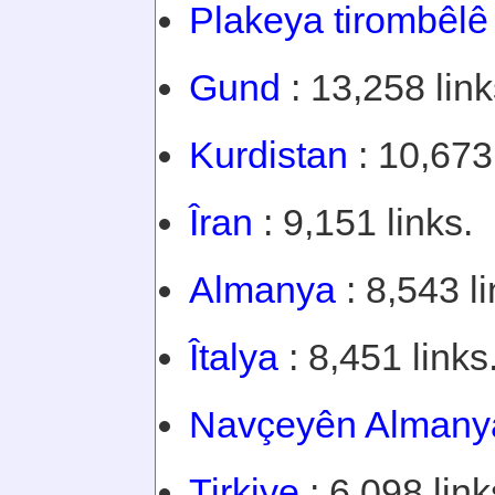
Plakeya tirombêlê
Gund
: 13,258 link
Kurdistan
: 10,673 
Îran
: 9,151 links.
Almanya
: 8,543 li
Îtalya
: 8,451 links
Navçeyên Almany
Tirkiye
: 6,098 link