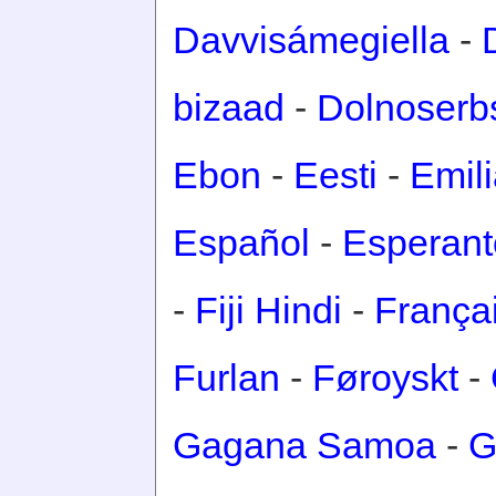
Davvisámegiella
-
bizaad
-
Dolnoserb
Ebon
-
Eesti
-
Emil
Español
-
Esperant
-
Fiji Hindi
-
França
Furlan
-
Føroyskt
-
Gagana Samoa
-
G