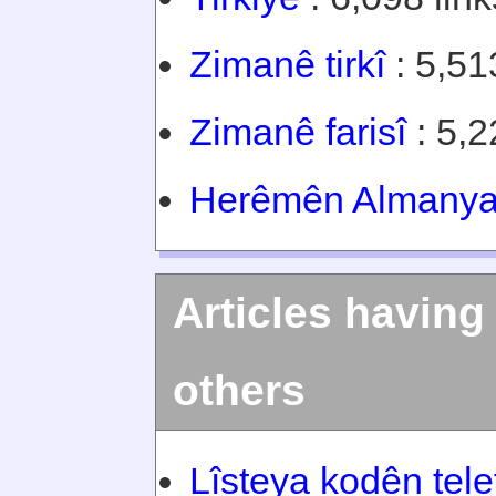
Zimanê tirkî
: 5,513
Zimanê farisî
: 5,2
Herêmên Almany
Articles having
others
Lîsteya kodên tel