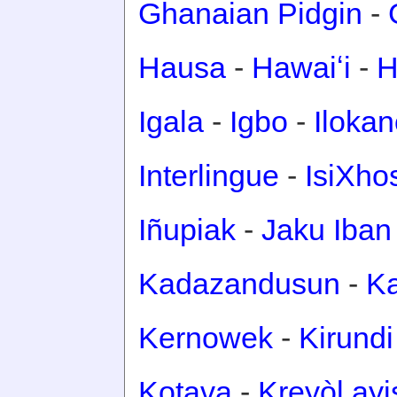
Ghanaian Pidgin
-
Hausa
-
Hawaiʻi
-
H
Igala
-
Igbo
-
Iloka
Interlingue
-
IsiXho
Iñupiak
-
Jaku Iban
Kadazandusun
-
Ka
Kernowek
-
Kirundi
Kotava
-
Kreyòl ay