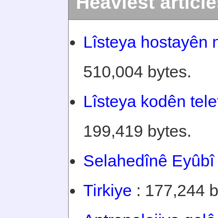
Heaviest articl
Lîsteya hostayên 
510,004 bytes.
Lîsteya kodên tel
199,419 bytes.
Selahedînê Eyûbî
Tirkiye
: 177,244 b