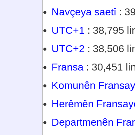
Navçeya saetî
: 39
UTC+1
: 38,795 li
UTC+2
: 38,506 li
Fransa
: 30,451 li
Komunên Fransa
Herêmên Fransay
Departmenên Fra