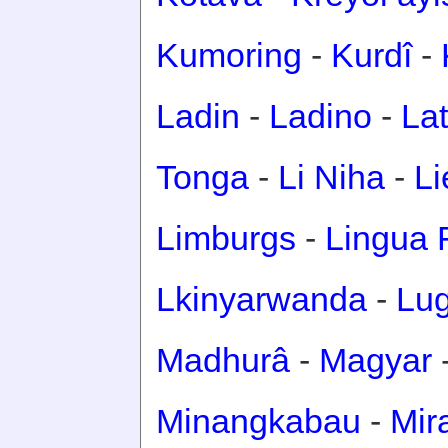
Kumoring
-
Kurdî
-
Ladin
-
Ladino
-
Lat
Tonga
-
Li Niha
-
Li
Limburgs
-
Lingua 
Lkinyarwanda
-
Lu
Madhurâ
-
Magyar
Minangkabau
-
Mir