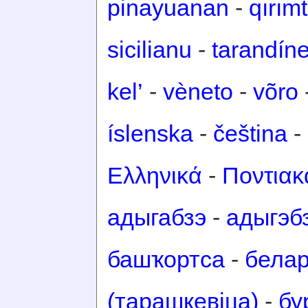
pinayuanan
-
qırım
sicilianu
-
tarandín
kel’
-
vèneto
-
võro
íslenska
-
čeština
-
Ελληνικά
-
Ποντιακ
адыгабзэ
-
адыгэб
башҡортса
-
белар
(тарашкевіца)
-
бу