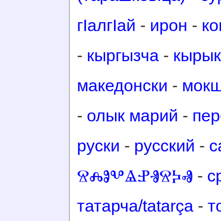
гӀалгӀай
-
ирон
-
ко
-
кыргызча
-
кырык
македонски
-
мок
-
олык марий
-
пер
руски
-
русский
-
с
ⰔⰎⰑⰂⰡⰐⰠⰔⰍⰟ
-
с
татарча/tatarça
-
т