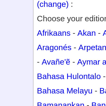
(change)
:
Choose your editio
Afrikaans
-
Akan
-
Aragonés
-
Arpeta
-
Avañe'ẽ
-
Aymar a
Bahasa Hulontalo
Bahasa Melayu
-
B
Bamanankan
-
Ban