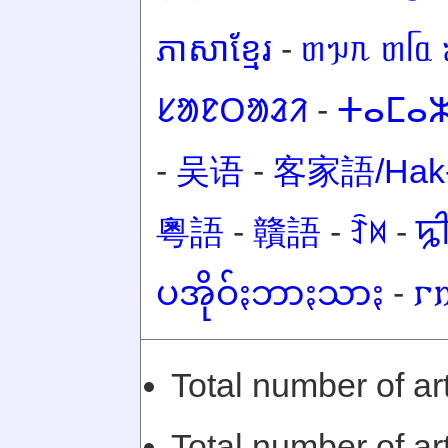
ភាសាខ្មែរ
-
ᥖᥭᥰ ᥖᥬᥲ 
ᱥᱟᱱᱛᱟᱲᱤ
-
ⵜⴰⵎⴰⵣ
-
吴语
-
客家語/Hak-
粵語
-
贛語
-
ꆇꉙ
-
ꠍ
ပအိုဝ်ႏဘာႏသာႏ
-
𐌲
Total number of ar
Total number of art