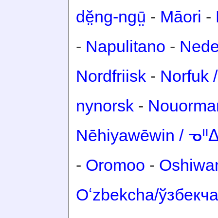
dĕ̤ng-ngṳ̄
-
Māori
-
-
Napulitano
-
Nede
Nordfriisk
-
Norfuk /
nynorsk
-
Nouorma
Nēhiyawēwin / ᓀ
-
Oromoo
-
Oshiwa
Oʻzbekcha/ўзбекч