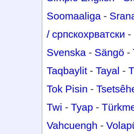
Soomaaliga
-
Sran
/ српскохрватски
-
Svenska
-
Sängö
-
Taqbaylit
-
Tayal
-
T
Tok Pisin
-
Tsetsêh
Twi
-
Tyap
-
Türkm
Vahcuengh
-
Volap