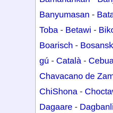
Banyumasan
-
Bat
Toba
-
Betawi
-
Bik
Boarisch
-
Bosansk
gú
-
Català
-
Cebu
Chavacano de Za
ChiShona
-
Choct
Dagaare
-
Dagbanl