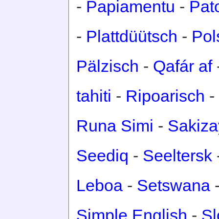
-
Papiamentu
-
Pat
-
Plattdüütsch
-
Pol
Pälzisch
-
Qafár af
tahiti
-
Ripoarisch
-
Runa Simi
-
Sakiza
Seediq
-
Seeltersk
Leboa
-
Setswana
Simple English
-
Sl