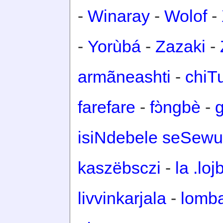
-
Winaray
-
Wolof
-
-
Yorùbá
-
Zazaki
-
armãneashti
-
chiT
farefare
-
fɔ̀ngbè
-
isiNdebele seSewu
kaszëbsczi
-
la .loj
livvinkarjala
-
lomb