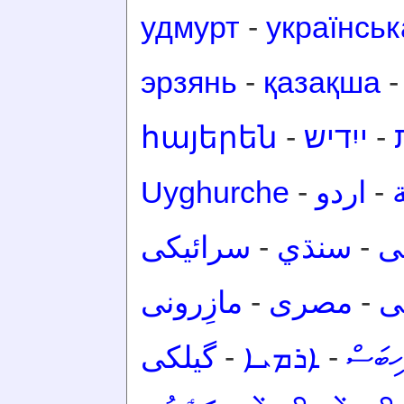
удмурт
-
українськ
эрзянь
-
қазақша
հայերեն
-
ייִדיש
-
Uyghurche
-
اردو
-
سرائیکی
-
سنڌي
-
ی
مازِرونی
-
مصرى
-
ی
گیلکی
-
ܐܪܡܝܐ
-
ހިބަސް