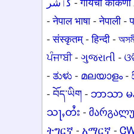
کٲشُر
-
गोंयची कोंकण
-
नेपाल भाषा
-
नेपाली
-
प
-
संस्कृतम्
-
हिन्दी
-
অসমী
ਪੰਜਾਬੀ
-
ગુજરાતી
-
ଓଡ
-
ತುಳು
-
മലയാളം
-
-
བོད་ཡིག
-
ဘာသာ မန
သႃႇတႆး
-
მარგალ
ትግርኛ
-
አማርኛ
-
Ꮳ