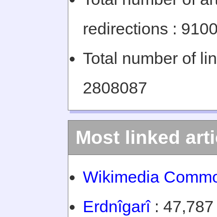
redirections : 910
Total number of li
2808087
Most linked arti
Wikimedia Comm
Erdnîgarî
: 47,787 