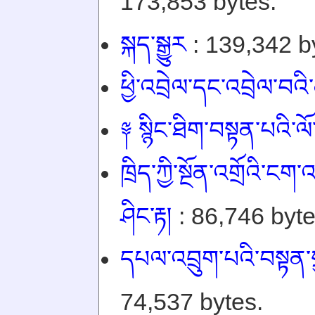
173,853 bytes.
སྐད་སྒྱུར
: 139,342 b
ཕྱི་འབྲེལ་དང་འབྲེལ་བའི
༈ སྙིང་ཐིག་བསྟན་པའི་ལོ་ར
ཁྲིད་ཀྱི་སྔོན་འགྲོའི་ངག་འད
ཤིང་རྟ།
: 86,746 byte
དཔལ་འབྲུག་པའི་བསྟན་སྲ
74,537 bytes.