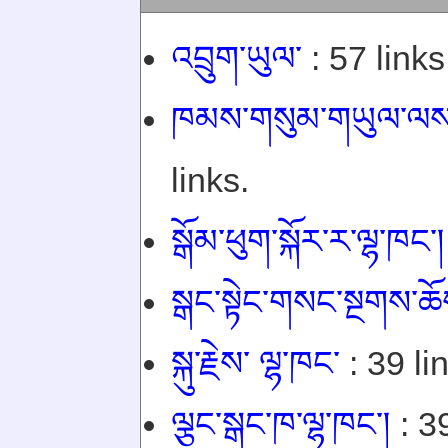
འབྲུག་ཡུལ་
: 57 links
ཁམས་གསུམ་གཡུལ་ལས་རྣ
links.
སྒོམ་ཕུག་སྐོར་ར་ལྷ་ཁང་།
སྒང་སྟེང་གསང་སྔགས་ཆོས
སྐུ་རྗེས་ ལྷ་ཁང་
: 39 li
ལྕང་སྒང་ཁ་ལྷ་ཁང་།
: 39