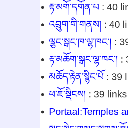
རྟ་མགོ་དགོན་པ
: 40 li
འབྲུག་གི་གནས།
: 40 l
ལྕང་སྒང་ཁ་ལྷ་ཁང་།
: 39
རྟ་མཆོག་སྒང་ལྷ་ཁང་།
: 
མཆོད་རྟེན་སྙིང་པོ
: 39 l
ཕ་ཇོ་སྡིངས།
: 39 links
Portaal:Temples a