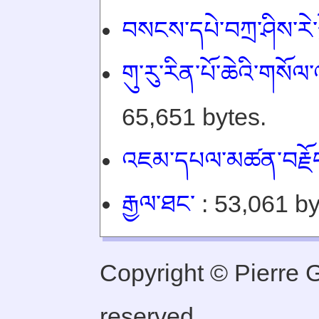
བསངས་དཔེ་བཀྲ་ཤིས་རེ་ས
གུ་རུ་རིན་པོ་ཆེའི་གསོ
65,651 bytes.
འཇམ་དཔལ་མཚན་བརྗོ
རྒྱལ་ཐང་
: 53,061 by
Copyright © Pierre Ge
reserved