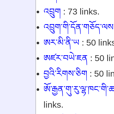
འབྲུག
: 73 links.
འབྲུག་གི་དོན་གཅོད་ལས་
ཨར་མི་ནི་ཡ
: 50 link
ཨཛར་བཡེ་ཇན
: 50 li
བྱའི་རིགས་ཅིག
: 50 li
ཨོ་རྒྱན་གུ་རུ་ལྷ་ཁང་ག
links.