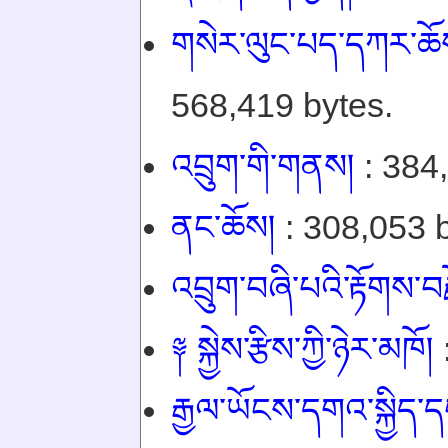
གསེར་ལུང་པད་དཀར་ཆོས་
568,419 bytes.
འབྲུག་གི་གནས།
: 384
ནང་ཆོས།
: 308,053 b
འབྲུག་བཞི་པའི་རྟོགས་བར
༈ སྐྱེས་རྩིས་ཀྱི་ཉེར་མཁོ།
རྒྱལ་ཡོངས་དགའ་སྐྱིད