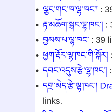
ལྕང་གང་ཁ་ལྷ་ཁང་།
: 39
རྟ་མཆོག་སྒང་ལྷ་ཁང་།
: 
བྱམས་པ་ལྷ་ཁང་
: 39 l
ཕྱག་རྡོར་ལྷ་ཁང་གི་སྐོར།
:
དབང་འདུས་རྩེ་ལྷ་ཁང་།
:
དགྲ་མེད་རྩེ་ལྷ་ཁང་།
links.