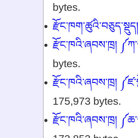
bytes.
རྫོང་ཁག་ཚུའི་བཅུད་སྡུད
རྫོང་ཁའི་ཞབས་ཁྲ། ༼ཀ་ས
bytes.
རྫོང་ཁའི་ཞབས་ཁྲ། ༼ཛ་ས
175,973 bytes.
རྫོང་ཁའི་ཞབས་ཁྲ། ༼ཆ་ས