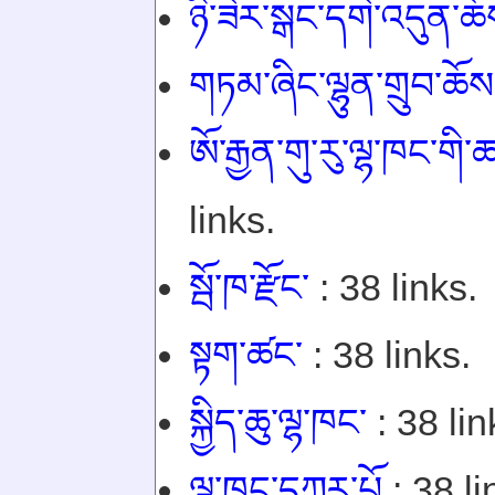
ཉི་ཟེར་སྒང་དགེ་འདུན་ཆོ
གཏམ་ཞིང་ལྷུན་གྲུབ་ཆོས་
ཨོ་རྒྱན་གུ་རུ་ལྷ་ཁང་ག
links.
སྦོ་ཁ་རྫོང་
: 38 links.
སྟག་ཚང་
: 38 links.
སྐྱིད་ཆུ་ལྷ་ཁང་
: 38 lin
ལྷ་ཁང་དཀར་པོ
: 38 li