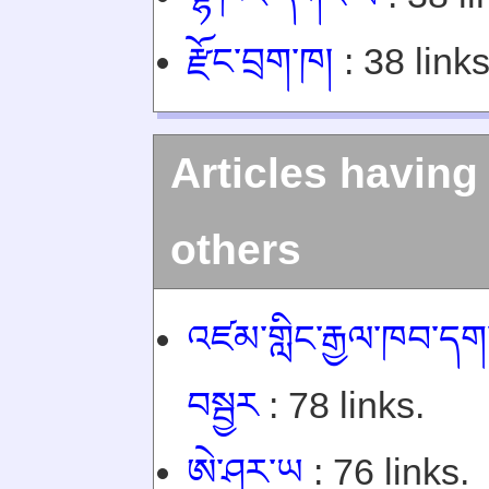
རྫོང་བྲག་ཁ།
: 38 links
Articles having
others
འཛམ་གླིང་རྒྱལ་ཁབ་དག་ག
བསྦྱར
: 78 links.
ཨེ་ཤར་ཡ
: 76 links.