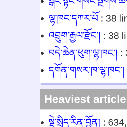
སྒང་སྟེང་གསང་སྔགས་ཆོས
ལྷ་ཁང་དཀར་པོ
: 38 li
འབྲུག་རྒྱལ་རྫོང་།
: 38 l
བདེ་ཆེན་ཕུག་ལྷ་ཁང་།
: 
དགོན་གསར་ཁ་ལྷ་ཁང་།
Heaviest articl
སྡེ་སྲིད་རིན་བྱོན།
: 634,