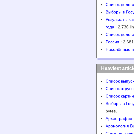
Список делег
Выборы в Гос
Результаты к
года
: 2,736 lin
Список делег
Россия
: 2,681 
Населённые пу
Heaviest artic
Список выпус
Список этрусс
Список картин
Выборы в Гос
bytes.
Археография 
Хронология В
Санкции в свя