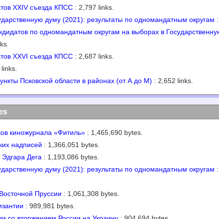
атов XXIV съезда КПСС
: 2,797 links.
ударственную думу (2021): результаты по одномандатным округам
:
андидатов по одномандатным округам на выборах в Государственну
ks.
атов XXVI съезда КПСС
: 2,687 links.
links.
нкты Псковской области в районах (от А до М)
: 2,652 links.
les
ков киножурнала «Фитиль»
: 1,465,690 bytes.
ких надписей
: 1,366,051 bytes.
 Эдгара Дега
: 1,193,086 bytes.
ударственную думу (2021): результаты по одномандатным округам
:
Восточной Пруссии
: 1,061,308 bytes.
изантии
: 989,981 bytes.
зи со вторжением России на Украину
: 904,694 bytes.