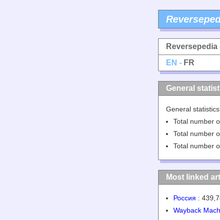
Reverseped
Reversepedia
EN -
FR
General statist
General statistic
Total number of
Total number of
Total number o
Most linked art
Россия
: 439,7
Wayback Mach