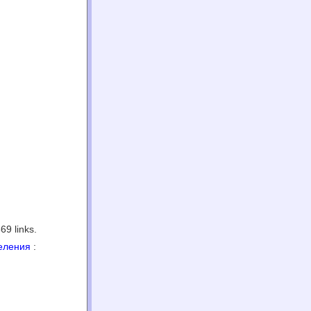
69 links.
еления
: