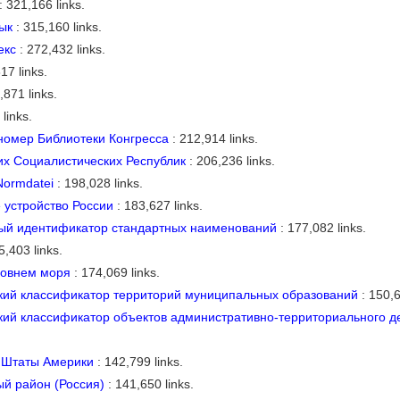
: 321,166 links.
ык
: 315,160 links.
екс
: 272,432 links.
17 links.
,871 links.
links.
номер Библиотеки Конгресса
: 212,914 links.
их Социалистических Республик
: 206,236 links.
ormdatei
: 198,028 links.
 устройство России
: 183,627 links.
й идентификатор стандартных наименований
: 177,082 links.
5,403 links.
ровнем моря
: 174,069 links.
ий классификатор территорий муниципальных образований
: 150,6
ий классификатор объектов административно-территориального д
 Штаты Америки
: 142,799 links.
й район (Россия)
: 141,650 links.