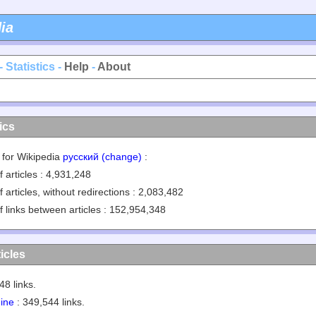
ia
- Statistics -
Help
-
About
ics
s for Wikipedia
русский (change)
:
 articles : 4,931,248
 articles, without redirections : 2,083,482
f links between articles : 152,954,348
icles
48 links.
ine
: 349,544 links.