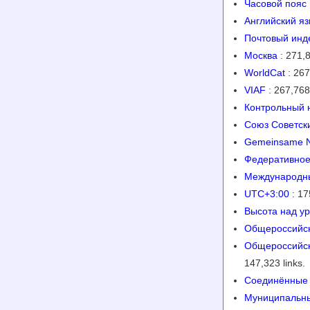
Часовой пояс
Английский яз
Почтовый инд
Москва
: 271,8
WorldCat
: 267
VIAF
: 267,768 
Контрольный 
Союз Советск
Gemeinsame N
Федеративное
Международны
UTC+3:00
: 17
Высота над у
Общероссийск
Общероссийск
147,323 links.
Соединённые
Муниципальны