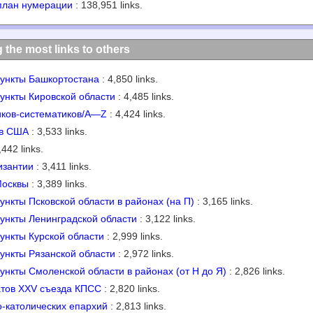
план нумерации
: 138,951 links.
g the most links to others
ункты Башкортостана
: 4,850 links.
ункты Кировской области
: 4,485 links.
иков-систематиков/A—Z
: 4,424 links.
ов США
: 3,533 links.
,442 links.
изантии
: 3,411 links.
Москвы
: 3,389 links.
нкты Псковской области в районах (на П)
: 3,165 links.
ункты Ленинградской области
: 3,122 links.
ункты Курской области
: 2,999 links.
ункты Рязанской области
: 2,972 links.
нкты Смоленской области в районах (от Н до Я)
: 2,826 links.
атов XXV съезда КПСС
: 2,820 links.
о-католических епархий
: 2,813 links.