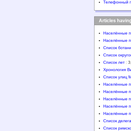
Телефонный 
Articles havin
Населённые п
Населённые п
Список ботан
Список округ
Список лет
: 3
Хронология В
Список улиц 
Населённые пу
Населённые п
Населённые п
Населённые п
Населённые пу
Список делег
Список римск