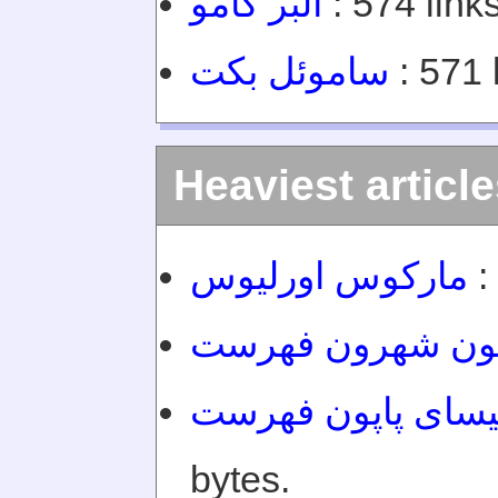
آلبر کامو
: 574 links
ساموئل بکت
: 571 
Heaviest articl
مارکوس اورلیوس
:
ون شهرون فهرست
لیسای پاپون فهرست
bytes.