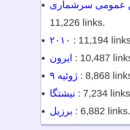
ن عمومی سرشماری
11,226 links.
۲۰۱۰
: 11,194 links
ایرون
: 10,487 link
۹ ژوئیه
: 8,868 link
نیشتگا
: 7,234 links
برزیل
: 6,882 links