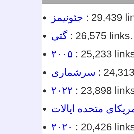
جئونیمز
: 29,439 li
گتی
: 26,575 links.
۲۰۰۵
: 25,233 links
سرشماری
: 24,313
۲۰۲۲
: 23,898 links
ریکای متحده ایالات
۲۰۲۰
: 20,426 links