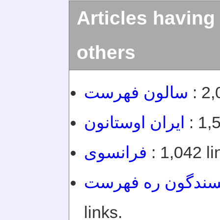
Articles having
others
سالون فهرست
: 2,
ایران اوستانون
: 1,5
فرانسوی
: 1,042 li
یسندگون ره فهرست
links.