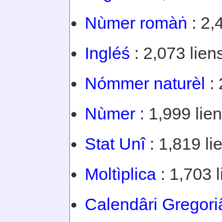
Nùmer romàṅ
: 2,
Ingléś
: 2,073 lien
Nómmer naturèl
: 
Nùmer
: 1,999 lien
Stat Unî
: 1,819 li
Moltìplica
: 1,703 l
Calendâri Gregori