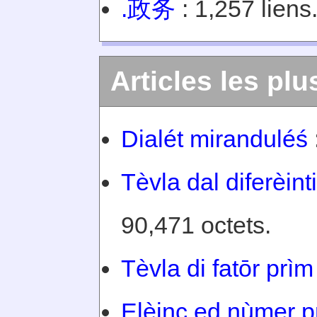
.政务
: 1,257 liens
Articles les plu
Dialét miranduléś
Tèvla dal diferèin
90,471 octets.
Tèvla di fatōr prìm
Elèinc ed nùmer p