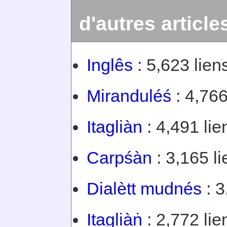
d'autres article
Inglês
: 5,623 lien
Miranduléś
: 4,766
Itagliàn
: 4,491 lie
Carpśàn
: 3,165 li
Dialètt mudnés
: 3
Itagliàṅ
: 2,772 lie