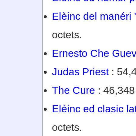
Elèinc del manéri 'd
octets.
Ernesto Che Guev
Judas Priest
: 54,4
The Cure
: 46,348 
Elèinc ed clasic la
octets.