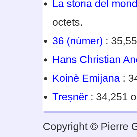
La storia del mond
octets.
36 (nùmer)
: 35,55
Hans Christian A
Koinè Emijana
: 3
Treṣnêr
: 34,251 o
Copyright © Pierre Ge