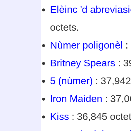
Elèinc 'd abreviasi
octets.
Nùmer poligonèl
:
Britney Spears
: 3
5 (nùmer)
: 37,942
Iron Maiden
: 37,0
Kiss
: 36,845 octet