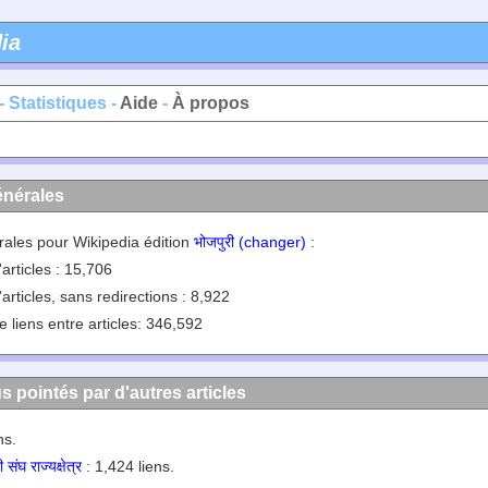
ia
- Statistiques -
Aide
-
À propos
énérales
rales pour Wikipedia édition
भोजपुरी (changer)
:
articles : 15,706
articles, sans redirections : 8,922
 liens entre articles: 346,592
us pointés par d'autres articles
ns.
संघ राज्यक्षेत्र
: 1,424 liens.