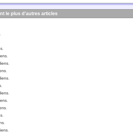
nt le plus d'autres articles
.
s.
iens.
liens.
ens.
liens.
s.
liens.
iens.
ens.
s.
ns.
iens.