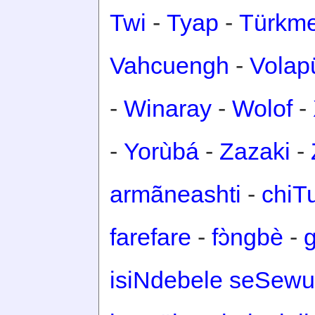
Twi
-
Tyap
-
Türkm
Vahcuengh
-
Volap
-
Winaray
-
Wolof
-
-
Yorùbá
-
Zazaki
-
armãneashti
-
chiT
farefare
-
fɔ̀ngbè
-
isiNdebele seSewu