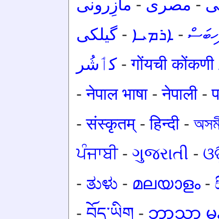
مازِرونی
-
مصرى
-
ی
گیلکی
-
ܐܪܡܝܐ
-
ހިބަސް
کٲشُر
-
गोंयची कोंकण
-
नेपाल भाषा
-
नेपाली
-
प
-
संस्कृतम्
-
हिन्दी
-
অসমী
ਪੰਜਾਬੀ
-
ગુજરાતી
-
ଓଡ
-
ತುಳು
-
മലയാളം
-
-
བོད་ཡིག
-
ဘာသာ မန