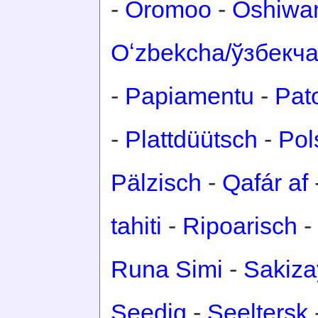
-
Oromoo
-
Oshiwa
Oʻzbekcha/ўзбекч
-
Papiamentu
-
Pat
-
Plattdüütsch
-
Pol
Pälzisch
-
Qafár af
tahiti
-
Ripoarisch
-
Runa Simi
-
Sakiza
Seediq
-
Seeltersk