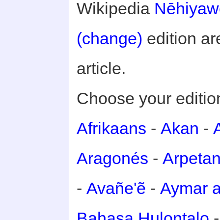
Wikipedia
Nēhiyaw
(change)
edition are
article.
Choose your editio
Afrikaans
-
Akan
-
Aragonés
-
Arpeta
-
Avañe'ẽ
-
Aymar a
Bahasa Hulontalo