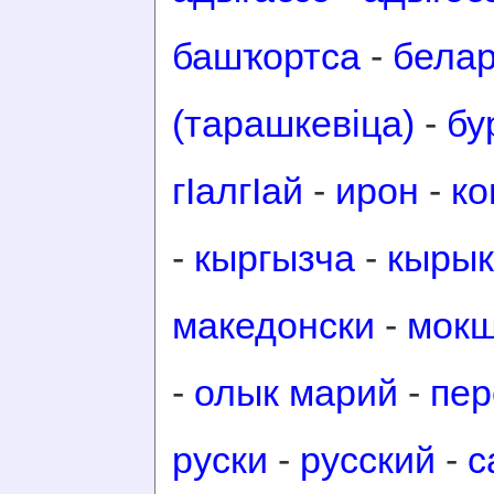
башҡортса
-
белар
(тарашкевіца)
-
бу
гӀалгӀай
-
ирон
-
ко
-
кыргызча
-
кырык
македонски
-
мок
-
олык марий
-
пер
руски
-
русский
-
с