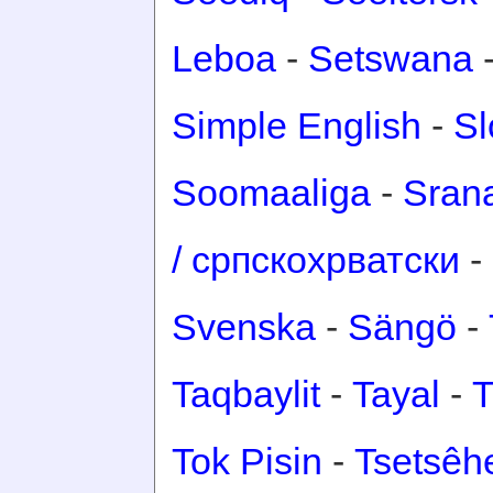
Leboa
-
Setswana
Simple English
-
Sl
Soomaaliga
-
Sran
/ српскохрватски
-
Svenska
-
Sängö
-
Taqbaylit
-
Tayal
-
T
Tok Pisin
-
Tsetsêh