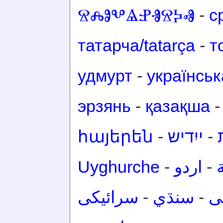
ⰔⰎⰑⰂⰡⰐⰠⰔⰍⰟ
-
с
татарча/tatarça
-
т
удмурт
-
українськ
эрзянь
-
қазақша
հայերեն
-
ייִדיש
-
Uyghurche
-
اردو
-
سرائیکی
-
سنڌي
-
ی