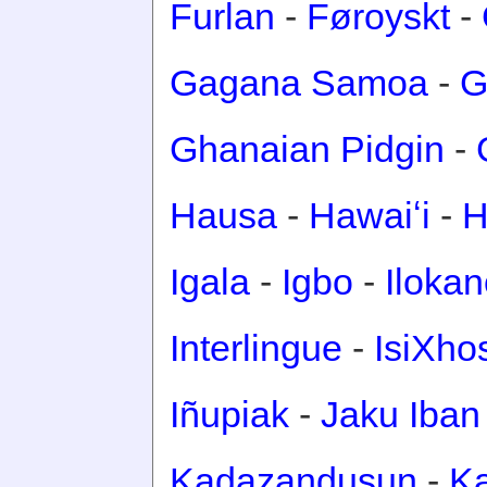
Furlan
-
Føroyskt
-
Gagana Samoa
-
G
Ghanaian Pidgin
-
Hausa
-
Hawaiʻi
-
H
Igala
-
Igbo
-
Iloka
Interlingue
-
IsiXho
Iñupiak
-
Jaku Iban
Kadazandusun
-
Ka