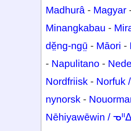
Madhurâ
-
Magyar
Minangkabau
-
Mir
dĕ̤ng-ngṳ̄
-
Māori
-
-
Napulitano
-
Nede
Nordfriisk
-
Norfuk /
nynorsk
-
Nouorma
Nēhiyawēwin / ᓀ