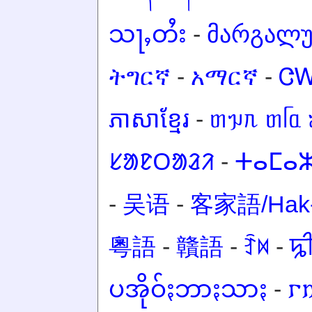
သႃႇတႆး
-
მარგალ
ትግርኛ
-
አማርኛ
-
Ꮳ
ភាសាខ្មែរ
-
ᥖᥭᥰ ᥖᥬᥲ 
ᱥᱟᱱᱛᱟᱲᱤ
-
ⵜⴰⵎⴰⵣ
-
吴语
-
客家語/Hak-
粵語
-
贛語
-
ꆇꉙ
-
ꠍ
ပအိုဝ်ႏဘာႏသာႏ
-
𐌲