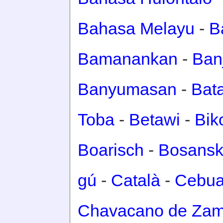
Bahasa Melayu
-
B
Bamanankan
-
Ban
Banyumasan
-
Bat
Toba
-
Betawi
-
Bik
Boarisch
-
Bosansk
gú
-
Català
-
Cebu
Chavacano de Za