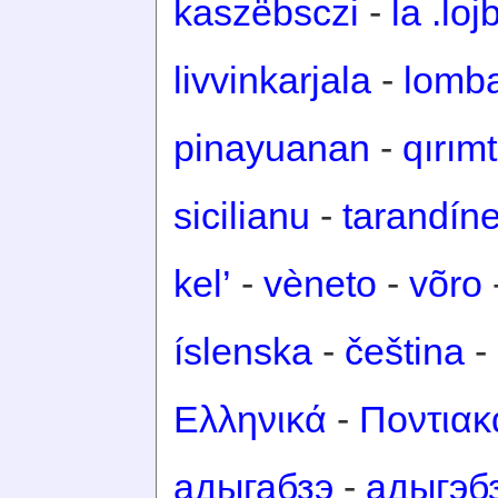
kaszëbsczi
-
la .loj
livvinkarjala
-
lomb
pinayuanan
-
qırım
sicilianu
-
tarandín
kel’
-
vèneto
-
võro
íslenska
-
čeština
-
Ελληνικά
-
Ποντιακ
адыгабзэ
-
адыгэб