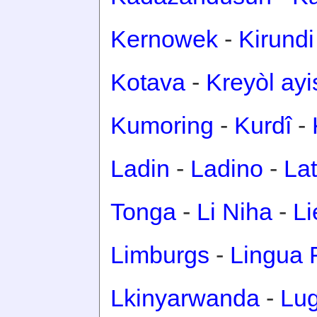
Kernowek
-
Kirundi
Kotava
-
Kreyòl ay
Kumoring
-
Kurdî
-
Ladin
-
Ladino
-
Lat
Tonga
-
Li Niha
-
Li
Limburgs
-
Lingua 
Lkinyarwanda
-
Lu