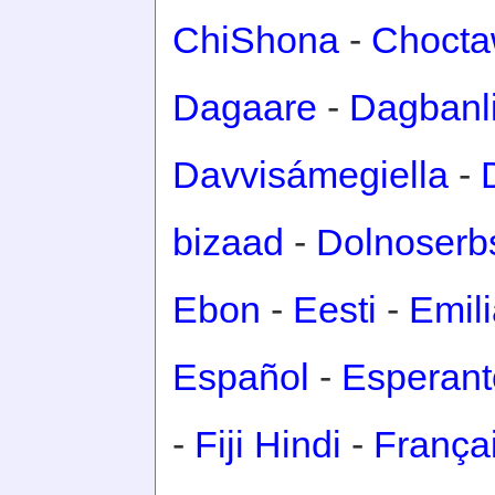
ChiShona
-
Choct
Dagaare
-
Dagbanl
Davvisámegiella
-
bizaad
-
Dolnoserb
Ebon
-
Eesti
-
Emil
Español
-
Esperant
-
Fiji Hindi
-
França